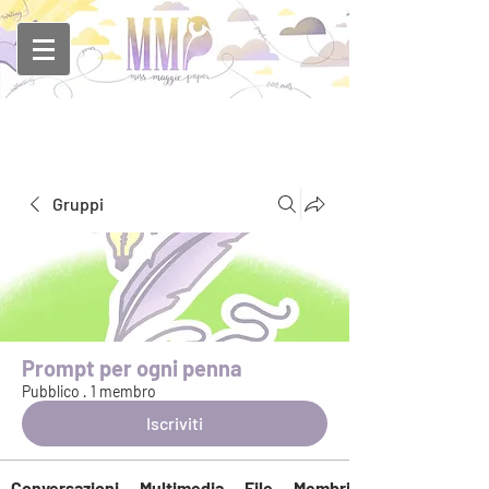
Gruppi
Prompt per ogni penna
Pubblico
·
1 membro
Iscriviti
Conversazioni
Multimedia
File
Membri