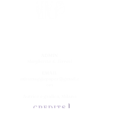
© Miss Maggie Paper
2014
ADMIN
Margherita A. Terrasi
EMAIL
missmaggiepaper@gmail.c
om
Autrice e grafica, Milano
CREDITS
DIVENTA MEMBRO DEL SITO