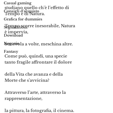
Casual gaming
studiano quello ch’è l’effetto di 
Consigli d'acquisto
Tempo e di Natura.
Grafica for dummies
Tempo scorre inesorabile, Natura 
Segnalazioni
è impervia, 
Download
Negozio
benevola a volte, meschina altre.
Fantasy
Come può, quindi, una specie 
tanto fragile affrontare il dolore 
della Vita che avanza e della 
Morte che s’avvicina?
Attraverso l’arte, attraverso la 
rappresentazione, 
la pittura, la fotografia, il cinema. 