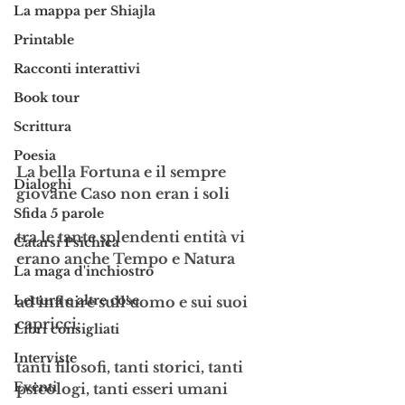
La mappa per Shiajla
Printable
Racconti interattivi
Book tour
Scrittura
Poesia
La bella Fortuna e il sempre 
Dialoghi
giovane Caso non eran i soli
Sfida 5 parole
tra le tante splendenti entità vi 
Catarsi Psichica
erano anche Tempo e Natura
La maga d'inchiostro
Lettura e altre cose
ad influire sull’uomo e sui suoi 
capricci:
Libri consigliati
Interviste
tanti filosofi, tanti storici, tanti 
Eventi
psicologi, tanti esseri umani