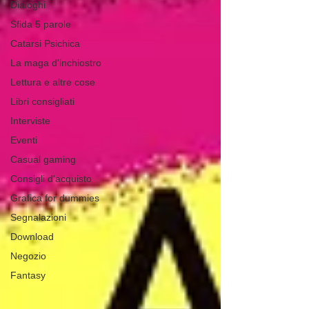
Dialoghi
Sfida 5 parole
Catarsi Psichica
La maga d'inchiostro
Lettura e altre cose
Libri consigliati
Interviste
Eventi
Casual gaming
Consigli d'acquisto
Grafica for dummies
Segnalazioni
Download
Negozio
Fantasy