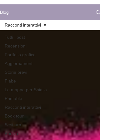
Blog
Racconti interattivi
Tutti i post
Recensioni
Portfolio grafico
Aggiornamenti
Storie brevi
Fiabe
La mappa per Shiajla
Printable
Racconti interattivi
Book tour
Scrittura
Poesia