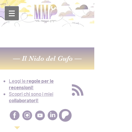
—
Il Nido del Gufo
—
Leggi le
regole per le
recensioni!
Scopri chi sono i miei
collaboratori!