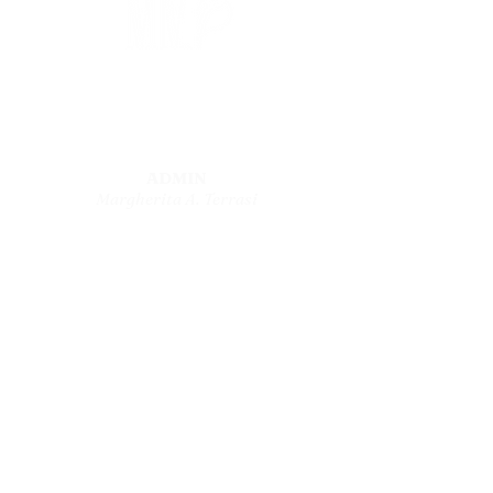
© Miss Maggie Paper
2014
ADMIN
Margherita A. Terrasi
EMAIL
missmaggiepaper@gmail.c
om
Autrice e grafica, Milano
CREDITS
DIVENTA MEMBRO DEL SITO
BOOK TRAILER DEI LIBRI