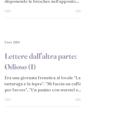
disponendo le brioches nell'apposito
espositore. Aveva...
5 nov 2016
Lettere dall'altra parte:
Odioso (1)
Era una giornata frenetica al locale “La
tartaruga e la lepre”. “Mi faccia un caffè,
per favore”, “Un panino con wurstel e
crauti per...