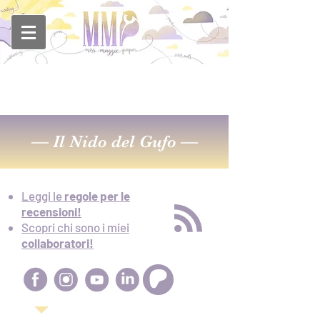
—
Il Nido del Gufo
—
Leggi le
regole per le
recensioni!
Scopri chi sono i miei
collaboratori!