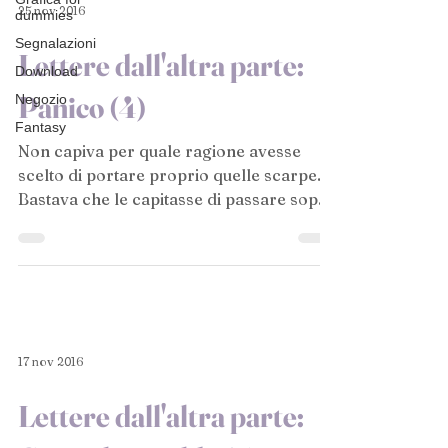
25 nov 2016
dummies
Segnalazioni
Lettere dall'altra parte:
Download
Panico (4)
Negozio
Fantasy
Non capiva per quale ragione avesse
scelto di portare proprio quelle scarpe.
Bastava che le capitasse di passare sopra
ad una piccola...
17 nov 2016
Lettere dall'altra parte: