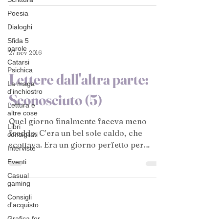
Poesia
Dialoghi
Sfida 5
parole
27 nov 2016
Catarsi
Psichica
Lettere dall'altra parte:
La maga
d'inchiostro
Sconosciuto (5)
Lettura e
altre cose
Quel giorno finalmente faceva meno
Libri
freddo. C’era un bel sole caldo, che
consigliati
scottava. Era un giorno perfetto per
Interviste
lavorare, pensava Misa. Era...
Eventi
Casual
gaming
Consigli
d'acquisto
Grafica for