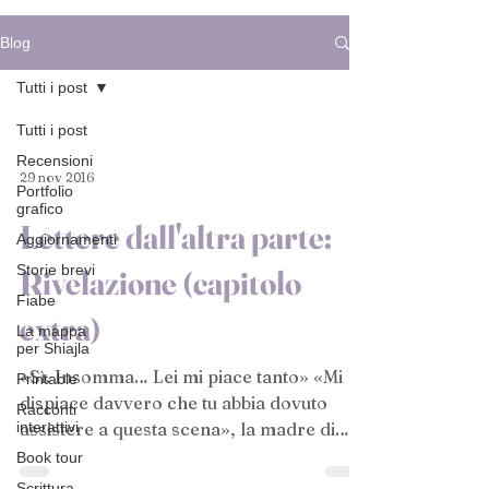
Blog
Tutti i post
Tutti i post
Recensioni
29 nov 2016
Portfolio
grafico
Lettere dall'altra parte:
Aggiornamenti
Storie brevi
Rivelazione (capitolo
Fiabe
extra)
La mappa
per Shiajla
«Sì. Insomma… Lei mi piace tanto» «Mi
Printable
dispiace davvero che tu abbia dovuto
Racconti
interattivi
assistere a questa scena», la madre di
Arty aveva un’aria...
Book tour
Scrittura