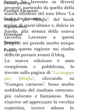
laurea ho lavorato su diversi 
Casual gaming
progetti, partendo da quello della 
Consigli d'acquisto
nuova edizione del mio libro “La 
Grafica for dummies
mappa per Shiajla”, del book 
trailer di quest’ultimo e, dulcis in 
Segnalazioni
fundo, alla stesura della nuova 
Download
raccolta. Lavorare a questi 
Negozio
progetti mi prende molto tempo 
e per questa ragione mi risulta 
Fantasy
difficile portare avanti il blog.
La nuova edizione è stata 
completata e pubblicata, la 
trovate sulla pagina di 
“La mappa 
per Shiajla”
, cliccando su 
“Compra cartaceo”. Sono molto 
soddisfatta del risultato ottenuto: 
più colorato e fantasioso. Non 
riuscivo ad apprezzare la vecchia 
copertina, invece adesso lo 