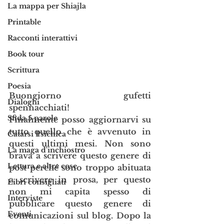
La mappa per Shiajla
Printable
Racconti interattivi
Book tour
Scrittura
Poesia
Buongiorno gufetti 
Dialoghi
spennacchiati! 
Sfida 5 parole
Finalmente posso aggiornarvi su 
tutto quello che è avvenuto in 
Catarsi Psichica
questi ultimi mesi. Non sono 
La maga d'inchiostro
brava a scrivere questo genere di 
Lettura e altre cose
post perché sono troppo abituata 
a scrivere in prosa, per questo 
Libri consigliati
non mi capita spesso di 
Interviste
pubblicare questo genere di 
Eventi
comunicazioni sul blog. Dopo la 