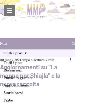
Post
Tutti i post
20 mag 2018
Tempo di lettura: 2 min
Tutti i post
Aggiornamenti su "La
Recensioni
mappa per Shiajla" e la
Portfolio grafico
nuova raccolta
Aggiornamenti
Storie brevi
Fiabe