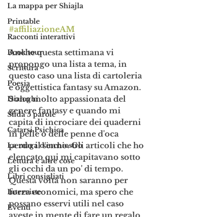
La mappa per Shiajla
Printable
#affiliazioneAM
Racconti interattivi
Anche questa settimana vi 
Book tour
propongo una lista a tema, in 
Scrittura
questo caso una lista di 
cartoleria 
Poesia
e oggettistica fantasy su Amazon
. 
Sono molto appassionata del 
Dialoghi
genere fantasy e quando mi 
Sfida 5 parole
capita di incrociare dei quaderni 
Catarsi Psichica
in pelle o delle penne d'oca 
perdo il senno. Gli articoli che ho 
La maga d'inchiostro
elencato qui mi capitavano sotto 
Lettura e altre cose
gli occhi da un po' di tempo. 
Libri consigliati
Questa volta non saranno per 
forza economici, ma spero che 
Interviste
possano esservi utili nel caso 
Eventi
aveste in mente di fare un regalo 