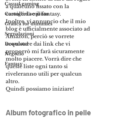
Casual gaming
a qualcuno fissato con la 
cartoleria e il fantasy.
Consigli d'acquisto
Inoltre, vi annuncio che il mio 
Grafica for dummies
blog è ufficialmente 
associato ad 
Segnalazioni
Amazon
, perciò se vorrete 
acquistare dai link che vi 
Download
proporrò mi farà sicuramente 
Negozio
molto piacere. Vorrà dire che 
Fantasy
queste liste ogni tanto si 
riveleranno utili per qualcun 
altro.
Quindi possiamo iniziare!
Album fotografico in pelle