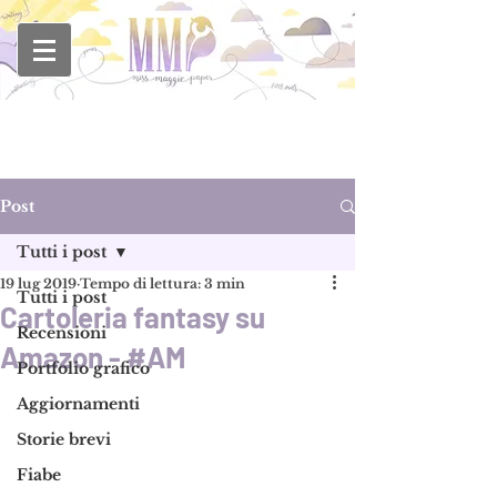
Post
Tutti i post
19 lug 2019
Tempo di lettura: 3 min
Tutti i post
Cartoleria fantasy su
Recensioni
Amazon - #AM
Portfolio grafico
Aggiornamenti
Storie brevi
Fiabe