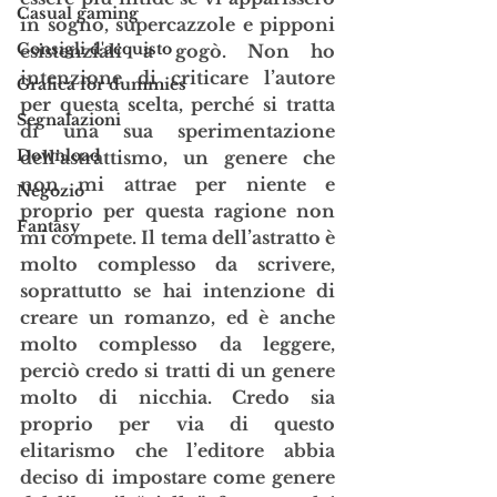
Casual gaming
in sogno, supercazzole e pipponi 
Consigli d'acquisto
esistenziali a gogò. Non ho 
intenzione di criticare l’autore 
Grafica for dummies
per questa scelta, perché si tratta 
Segnalazioni
di una sua sperimentazione 
Download
dell’astrattismo, un genere che 
non mi attrae per niente e 
Negozio
proprio per questa ragione non 
Fantasy
mi compete. Il tema dell’astratto è 
molto complesso da scrivere, 
soprattutto se hai intenzione di 
creare un romanzo, ed è anche 
molto complesso da leggere, 
perciò credo si tratti di un genere 
molto di nicchia. Credo sia 
proprio per via di questo 
elitarismo che l’editore abbia 
deciso di impostare come genere 