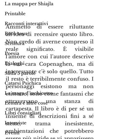
La mappa per Shiajla
Printable
Racconti interattivi
Ammetto di essere riluttante 
Book tour
all’idea di recensire questo libro. 
Non credo di averne compreso il 
Scrittura
reale significato. È visibile 
Poesia
l'amore con cui l’autore descrive 
Dialoghi
la sua cara Copenaghen, ma di 
interessante c’è solo quello. Tutto 
Sfida 5 parole
il resto è terribilmente confuso. I 
Catarsi Psichica
personaggi esistono ma non 
La maga d'inchiostro
esistono, sono come fantasmi che 
attraversano una stanza di 
Lettura e altre cose
cartapesta. Il libro è di per sé un 
Libri consigliati
insieme di descrizioni fini a sé 
Interviste
stesse, trama inesistente, 
ambientazioni che potrebbero 
Eventi
essere più nitide se vi apparissero 