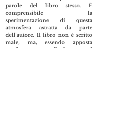
parole del libro stesso. È 
comprensibile la 
sperimentazione di questa 
atmosfera astratta da parte 
dell’autore. Il libro non è scritto 
male, ma, essendo apposta 
confuso, porta il lettore ad 
annoiarsi e a perdere l’interesse 
per la lettura. 
Potrei andare avanti all’infinito 
nel citare pezzi che non hanno né 
capo né coda, ma evito di farlo. Se 
volete potrete leggerlo voi stessi. 
A dire il vero credo sia inutile 
continuare a commentare questo 
libro sulla base del canone 
letterario che ormai ho adottato e 
reso mio. Si tratta di qualcosa di 