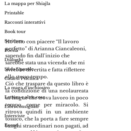
La mappa per Shiajla
Printable
Racconti interattivi
Book tour
Scrittura
Ho letto con piacere “Il lavoro 
perfetto” di Arianna Ciancaleoni, 
Poesia
sapendo fin dall’inizio che 
Dialoghi
sarebbe stata una vicenda che mi 
Sfida 5 parole
avrebbe divertita e fatta riflettere 
allo stesso tempo. 
Catarsi Psichica
Ciò che traspare da questo libro è 
La maga d'inchiostro
la condizione di una neolaureata 
Lettura e altre cose
in lingue che trova lavoro in poco 
tempo, come per miracolo. Si 
Libri consigliati
ritrova quindi in un ambiente 
Interviste
tossico, che la porta a fare sempre 
Eventi
lunghi straordinari non pagati, ad 