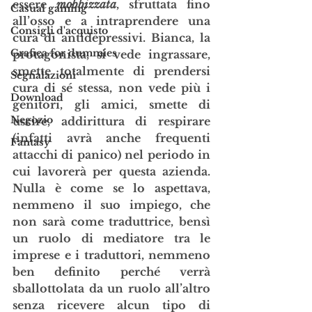
essere 
mobbizzata
, sfruttata fino 
Casual gaming
all’osso e a intraprendere una 
Consigli d'acquisto
cura di antidepressivi. Bianca, la 
Grafica for dummies
protagonista, si vede ingrassare, 
smette totalmente di prendersi 
Segnalazioni
cura di sé stessa, non vede più i 
Download
genitori, gli amici, smette di 
Negozio
uscire, addirittura di respirare 
(infatti avrà anche frequenti 
Fantasy
attacchi di panico) nel periodo in 
cui lavorerà per questa azienda. 
Nulla è come se lo aspettava, 
nemmeno il suo impiego, che 
non sarà come traduttrice, bensì 
un ruolo di mediatore tra le 
imprese e i traduttori, nemmeno 
ben definito perché verrà 
sballottolata da un ruolo all’altro 
senza ricevere alcun tipo di 