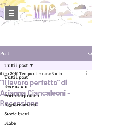
Post
Tutti i post
9 feb 2019
Tempo di lettura: 3 min
Tutti i post
"Il lavoro perfetto" di
Recensioni
Arianna Ciancaleoni -
Portfolio grafico
Recensione
Aggiornamenti
Storie brevi
Fiabe