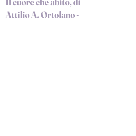
25 gen 2019
Il cuore che abito, di
Attilio A. Ortolano -
Analisi e Recensione
Mi lasciai conquistare da questo romanzo
quando lessi il genere: “fantascienza”. È
un genere che mi attrae, nonostante non
sempre mi...
25 nov 2016