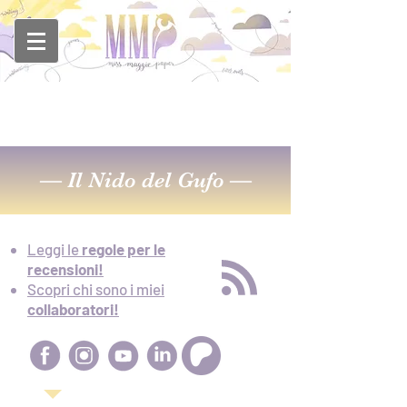
—
Il Nido del Gufo
—
Leggi le
regole per le
recensioni!
Scopri chi sono i miei
collaboratori!