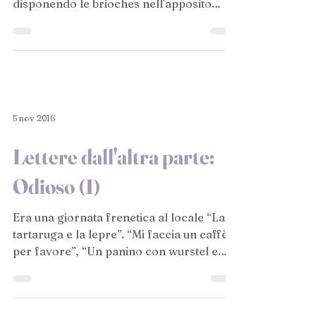
disponendo le brioches nell'apposito
espositore. Aveva...
5 nov 2016
Lettere dall'altra parte:
Odioso (1)
Era una giornata frenetica al locale “La
tartaruga e la lepre”. “Mi faccia un caffè,
per favore”, “Un panino con wurstel e
crauti per...