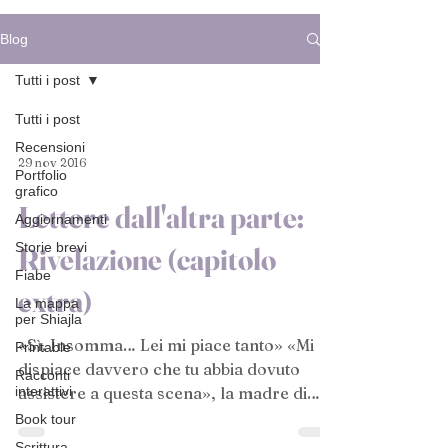
Blog
Tutti i post
Tutti i post
Recensioni
29 nov 2016
Portfolio
grafico
Lettere dall'altra parte:
Aggiornamenti
Storie brevi
Rivelazione (capitolo
Fiabe
extra)
La mappa
per Shiajla
«Sì. Insomma… Lei mi piace tanto» «Mi
Printable
dispiace davvero che tu abbia dovuto
Racconti
interattivi
assistere a questa scena», la madre di
Arty aveva un’aria...
Book tour
Scrittura