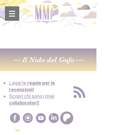
—
Il Nido del Gufo
—
Leggi le
regole per le
recensioni!
Scopri chi sono i miei
collaboratori!