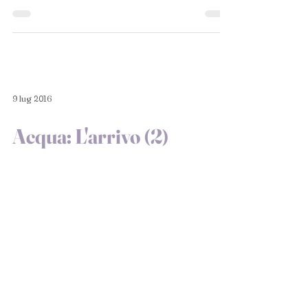
d’acqua da...
9 lug 2016
Acqua: L'arrivo (2)
Una volta scesi da quello che Diana usava
chiamare “serpentone di ferro”, i
compagni di viaggio dovettero accostarsi
a lato della piazza,...