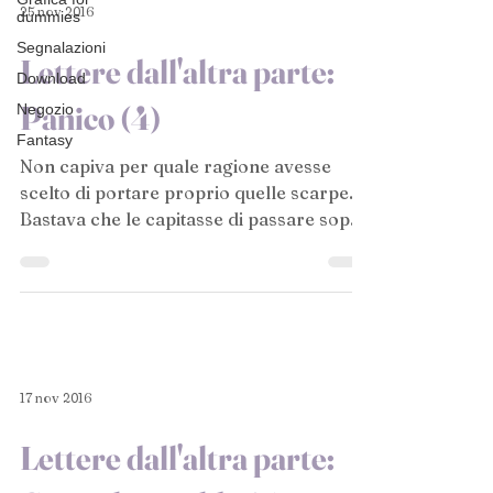
25 nov 2016
dummies
Segnalazioni
Lettere dall'altra parte:
Download
Panico (4)
Negozio
Fantasy
Non capiva per quale ragione avesse
scelto di portare proprio quelle scarpe.
Bastava che le capitasse di passare sopra
ad una piccola...
17 nov 2016
Lettere dall'altra parte: