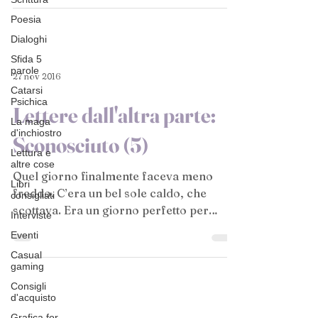
Poesia
Dialoghi
Sfida 5
parole
27 nov 2016
Catarsi
Psichica
Lettere dall'altra parte:
La maga
d'inchiostro
Sconosciuto (5)
Lettura e
altre cose
Quel giorno finalmente faceva meno
Libri
freddo. C’era un bel sole caldo, che
consigliati
scottava. Era un giorno perfetto per
Interviste
lavorare, pensava Misa. Era...
Eventi
Casual
gaming
Consigli
d'acquisto
Grafica for