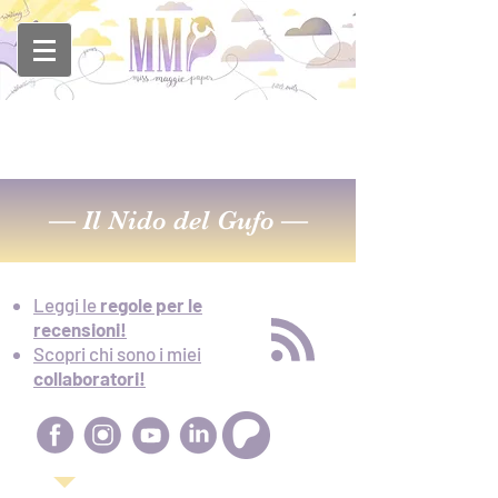
—
Il Nido del Gufo
—
Leggi le
regole per le
recensioni!
Scopri chi sono i miei
collaboratori!