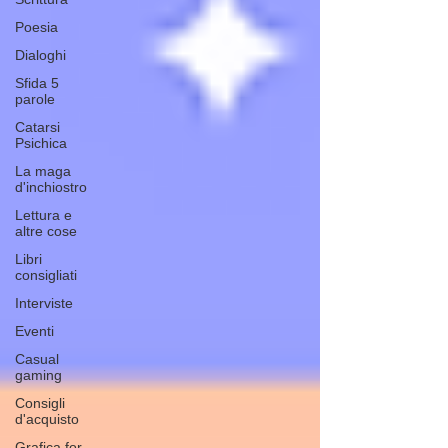
Poesia
Dialoghi
Sfida 5
parole
Catarsi
Psichica
La maga
d'inchiostro
Lettura e
altre cose
Libri
consigliati
Interviste
Eventi
Casual
gaming
Consigli
d'acquisto
Grafica for