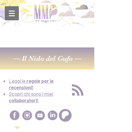
—
Il Nido del Gufo
—
Leggi le
regole per le
recensioni!
Scopri chi sono i miei
collaboratori!